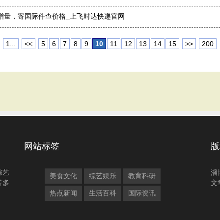
单增量，寄国际件查价格_上飞时达快递官网
1...
<<
5
6
7
8
9
10
11
12
13
14
15
>>
200
网站标签
版
综艺
淄
美食文化
综艺娱乐
教育科研
等多
文
热点新闻
生活百科
国际资讯