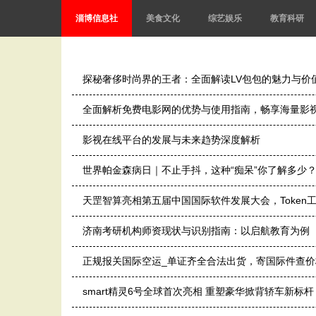
淄博信息社
美食文化
综艺娱乐
教育科研
探秘奢侈时尚界的王者：全面解读LV包包的魅力与价
全面解析免费电影网的优势与使用指南，畅享海量影
影视在线平台的发展与未来趋势深度解析
世界帕金森病日｜不止手抖，这种“痴呆”你了解多少
天罡智算亮相第五届中国国际软件发展大会，Token工
济南考研机构师资现状与识别指南：以启航教育为例
正规报关国际空运_单证齐全合法出货，寄国际件查价
smart精灵6号全球首次亮相 重塑豪华掀背轿车新标杆