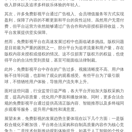
收入群体以及追求多样娱乐体验的年轻人。
其次，许多免费影视平台通过广告植入、会员增值服务等方式实现
盈利，保障了内容的不断更新和平台的良性运转。虽然用户无需付
费，但平台运营方依然能够通过广告合作和内容授权获得收益，为
平台发展提供坚实保障。
然而，免费影视平台在高速发展过程中也面临诸多挑战。版权问题
是目前最为严重的困扰之一。部分平台为追求流量和用户量，存在
版权内容未授权或侵权的情况。这不仅损害了版权方的权益，也使
得平台的合法性受到质疑，甚至可能面临法律制裁。
此外，免费影视平台中存在的广告过多、视频清晰度不高、用户体
验不佳等问题，也影响了观众的观看感受。有些平台为了吸引眼
球，不惜牺牲用户体验，导致用户流失率上升。
面对这些问题，行业监管日益严格，各大平台开始加大版权采购力
度，提高内容质量，优化用户界面和播放体验。同时，更多合法合
规的免费影视平台通过提供高清正版内容、智能推荐以及多终端同
步观看等服务，提升用户黏性和满意度。
展望未来，免费影视的发展趋势主要体现在以下几个方面：一是版
权合规化不断加强，平台将合法采购和自制高质量内容作为核心竞
争力；二是技术创新推动观影体验提升，如基于人工智能的个性化