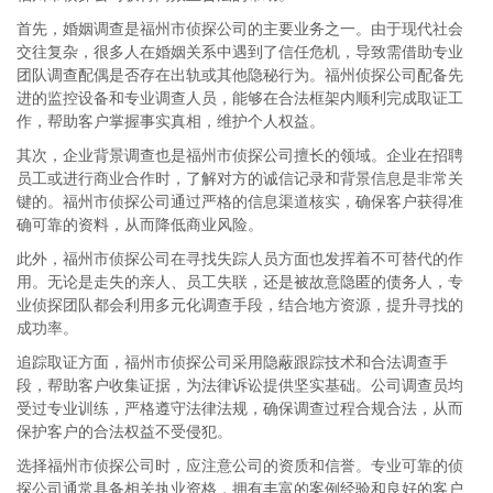
首先，婚姻调查是福州市侦探公司的主要业务之一。由于现代社会
交往复杂，很多人在婚姻关系中遇到了信任危机，导致需借助专业
团队调查配偶是否存在出轨或其他隐秘行为。福州侦探公司配备先
进的监控设备和专业调查人员，能够在合法框架内顺利完成取证工
作，帮助客户掌握事实真相，维护个人权益。
其次，企业背景调查也是福州市侦探公司擅长的领域。企业在招聘
员工或进行商业合作时，了解对方的诚信记录和背景信息是非常关
键的。福州市侦探公司通过严格的信息渠道核实，确保客户获得准
确可靠的资料，从而降低商业风险。
此外，福州市侦探公司在寻找失踪人员方面也发挥着不可替代的作
用。无论是走失的亲人、员工失联，还是被故意隐匿的债务人，专
业侦探团队都会利用多元化调查手段，结合地方资源，提升寻找的
成功率。
追踪取证方面，福州市侦探公司采用隐蔽跟踪技术和合法调查手
段，帮助客户收集证据，为法律诉讼提供坚实基础。公司调查员均
受过专业训练，严格遵守法律法规，确保调查过程合规合法，从而
保护客户的合法权益不受侵犯。
选择福州市侦探公司时，应注意公司的资质和信誉。专业可靠的侦
探公司通常具备相关执业资格，拥有丰富的案例经验和良好的客户