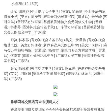
-少年组( 12-15岁)
金奖:谢康乔 [圣士提反女子中学] (英文); 简颖瑜 [圣士提反书院
附属小学] (英文); 陈浸芳 [赛马会万钧毅智书院] (普通话); 朱昱峰 [苏
浙公学] (普通话); 张家莹 [基督教香港信义会元朗信义中学] (普通
话); 林家荞 [香港神托会培基书院] (广东话); 林轩莹 [基督教香港信
义会元朗信义中学] (广东话)
银奖:林家荞 [香港神托会培基书院] (英文); 萧显扬 [香港神托会
培基书院] (英文); 陈倬睿 [新界乡议局元朗区中学] (英文); 何振阳 [赛
马会万钧毅智书院] (普通话); 杨雅雯 [东莞同乡会方树泉学校] (普通
话); 何嘉茵 [佛教孔仙洲纪念中学] (广东话); 吴芷彤 [香港神托会培
基书院] (广东话)
铜奖:陳苡雅 [香港培道中学] (英文); 谢紫来 [香港神托会培基书
院] (英文); 刁阳阳 [赛马会万钧毅智书院] (普通话); 林允儿 [迦密中
学] (广东话)
推动两地交流培育未来演讲人才
香港专业演讲及培训师协会创会会长邱启鸿院士於颁奖典礼致