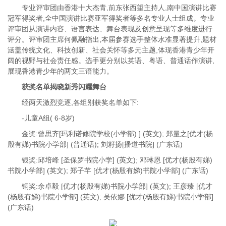
专业评审团由香港十大杰青,前东张西望主持人,南中国演讲比赛
冠军得奖者,全中国演讲比赛亚军得奖者等多名专业人士组成。专业
评审团从演讲内容、语言表达、舞台表现及创意呈现等多维度进行
评分。评审团主席何佩融指出,本届参赛选手整体水准显著提升,题材
涵盖传统文化、科技创新、社会关怀等多元主题,体现香港青少年开
阔的视野与社会责任感。选手更分别以英语、粤语、普通话作演讲,
展现香港青少年的两文三语能力。
获奖名单揭晓新秀闪耀舞台
经两天激烈竞逐,各组别获奖名单如下:
-儿童A组( 6-8岁)
金奖:曾思齐[玛利诺修院学校(小学部) ] (英文); 郑量之[优才(杨
殷有娣)书院小学部] (普通话); 刘籽扬[播道书院] (广东话)
银奖:邱培峰 [圣保罗书院小学] (英文); 邓琳恩 [优才(杨殷有娣)
书院小学部] (英文); 郑子芊 [优才(杨殷有娣)书院小学部] (广东话)
铜奖:余卓毅 [优才(杨殷有娣)书院小学部] (英文); 王彦臻 [优才
(杨殷有娣)书院小学部] (英文); 吴依娜 [优才(杨殷有娣)书院小学部]
(广东话)