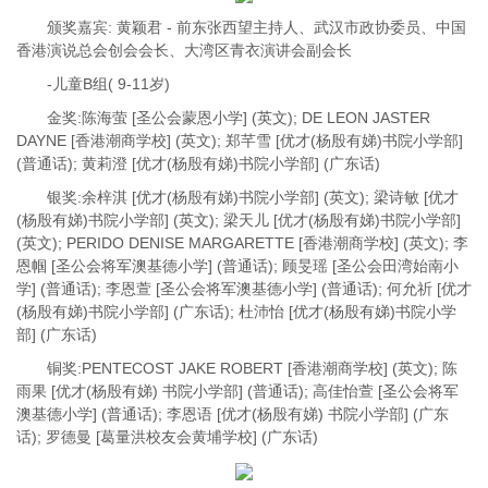
颁奖嘉宾: 黄颖君 - 前东张西望主持人、武汉市政协委员、中国
香港演说总会创会会长、大湾区青衣演讲会副会长
-儿童B组( 9-11岁)
金奖:陈海萤 [圣公会蒙恩小学] (英文); DE LEON JASTER
DAYNE [香港潮商学校] (英文); 郑芊雪 [优才(杨殷有娣)书院小学部]
(普通话); 黄莉澄 [优才(杨殷有娣)书院小学部] (广东话)
银奖:余梓淇 [优才(杨殷有娣)书院小学部] (英文); 梁诗敏 [优才
(杨殷有娣)书院小学部] (英文); 梁天儿 [优才(杨殷有娣)书院小学部]
(英文); PERIDO DENISE MARGARETTE [香港潮商学校] (英文); 李
恩帼 [圣公会将军澳基德小学] (普通话); 顾旻瑶 [圣公会田湾始南小
学] (普通话); 李恩萱 [圣公会将军澳基德小学] (普通话); 何允祈 [优才
(杨殷有娣)书院小学部] (广东话); 杜沛怡 [优才(杨殷有娣)书院小学
部] (广东话)
铜奖:PENTECOST JAKE ROBERT [香港潮商学校] (英文); 陈
雨果 [优才(杨殷有娣) 书院小学部] (普通话); 高佳怡萱 [圣公会将军
澳基德小学] (普通话); 李恩语 [优才(杨殷有娣) 书院小学部] (广东
话); 罗德曼 [葛量洪校友会黄埔学校] (广东话)