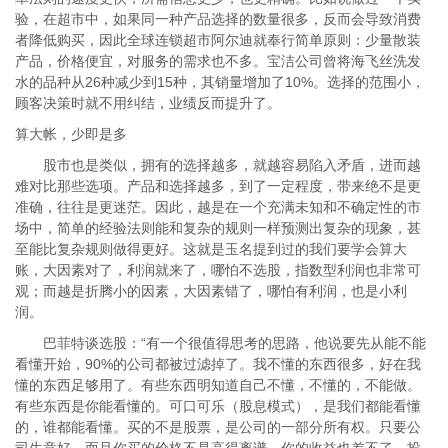
验，在超市中，如果同一种产品选择的数量很多，反而会导致消费
者降低购买，因此全球连锁超市阿尔迪就奉行简单原则：少量散装
产品，价格便宜，对服务的需求也不多。宝洁公司曾将海飞丝洗发
水的品种从26种减少到15种，其销量增加了10%。选择的范围小，
顾客决策时就不用纠结，业绩反而提升了。
算大帐，少即是多
股市也是类似，拥有的选择越多，就越容易陷入矛盾，进而越
难对比那些选项。产品和选择越多，到了一定程度，带来绝不是更
准确，往往是更迷茫。因此，越是在一个充满未知和不确定性的市
场中，简单的经验法则能和复杂的规则一样预测出复杂的现象，甚
至能比复杂规则做得更好。这就是玉名提到过的我们要学会算大
账，大因素对了，利润就来了，哪怕不选股，指数型利润也非常可
观；而越是折腾小的因素，大因素错了，哪怕有利润，也是小利
润。
巴菲特谈选股：“有一个很值得思考的思路，他说要先从能不能
看懂开始，90%的公司都被过滤掉了。我不懂的东西很多，好在我
懂的东西足够用了。有些东西明知道自己不懂，不懂的，不能做。
有些东西是你能看懂的。可口可乐（股息模式），是我们都能看懂
的，谁都能看懂。买的不是股票，是公司的一部分所有权。只要公