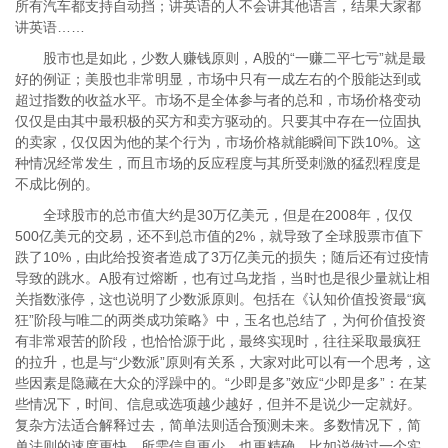
所有汽车都支持自动挡；讲英语的人不会讲其他语言，结果大家都
讲英语……
股市也是如此，少数人赚钱原则，A股的“一赚二平七亏”就是最
好的例证；美股也非常明显，市场中只有一成左右的个股能达到或
超过指数的收益水平。市场不是全体参与者的总和，市场价格变动
仅仅是由其中最积极的买方和卖方驱动的。只要其中存在一位固执
的卖家，仅仅因为他的某个行为，市场价格就能瞬间下跌10%。这
种情况经常发生，而且市场的反应程度与其所受刺激的猛烈程度是
不成比例的。
全球股市的总市值大约是30万亿美元，但是在2008年，仅仅
500亿美元的交易，还不到总市值的2%，就导致了全球股票市值下
跌了10%，由此给投资者造成了3万亿美元的损失；随后还有过疫情
导致的跳水。A股有过熔断，也有过乌龙指，当时也是很少量就让相
关指数涨停，这也说明了少数派原则。包括在《认知价值投资最“疯
狂”阶段与唯二的两类成功策略》中，玉名也总结了，为何价值投资
有非常艰苦的阶段，也恰恰源于此，最终实现时，往往采取最疯狂
的拉升，也是与“少数派”原则有关系，大家对此可以有一个思考，这
些因素是隐藏在大众的浮躁中的。“少即是多”效应“少即是多”：在某
些情况下，时间、信息或选项越少越好，但并不是说少一定就好。
复杂方法适合解释过去，简单法则适合预测未来。多数情况下，简
单法则的速度更快，所需信息更少，也更精确。比如说做过一个实