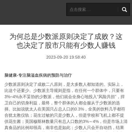
为何总是少数派原则决定了成败？这
也决定了股市只能有少数人赚钱
2023-09-20 19:58:40
脑健康-专注脑溢血疾病的预防与治疗
少数派原则决定了成败二八原则，是大多数人都知道的。实际上，
比这个还要少。少数派主导规则是指，在任何一个群体中，只要有
3%~4%永不妥协的少数派，他们就会全身心地投入“风险共担”，捍
卫自己的切身利益，最终，整个群体的人都会服从于少数派的选
择。比如说犹太人在美国只占总人口的0.3%，全美的饮料几乎都符
合犹太教仪轨；花生过敏的只是少数人，但是学校和飞机上都不提
供花生酱；英国穆斯林数量只有总人口数的3%～4%，但是市场上清
真食品的比例却很高，南非也是如此；少数人只会开自动挡，结果