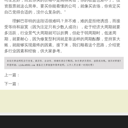
司生意好，而且你买的价格不是高得离谱，你的收益也差不了。投
资股票就这么简单。要买你能看懂的公司，就像买农场，你肯定买
自己觉得合适的，没什么复杂的。”
理解巴菲特的这段话很难吗？并不难，难的是拒绝诱惑，而接
受等待和寂寞（因为注定只有少数人成功），处于经济大周期就要
多活跃，行业景气大周期就可以折腾，但处于弱周期时，低迷周
期，就要耐心，因为修复型利润就是靠这样的周期酝酿，坚持算大
账，就能够实现最终的因素。接下来，我们顺着这个思路，介绍更
多行业因素和经验，供大家参考。
上一篇：
下一篇：